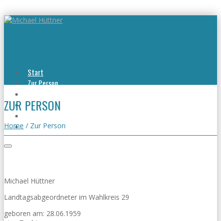
Start
Zur Person
Aktuelles
ZUR PERSON
Viel erreicht
Viel zu tun
Kontakt
Home
/
Zur Person
Michael Hüttner
Landtagsabgeordneter im Wahlkreis 29
geboren am: 28.06.1959