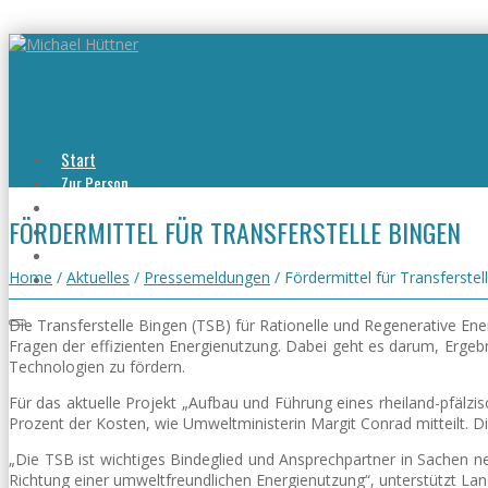
Start
Zur Person
Aktuelles
FÖRDERMITTEL FÜR TRANSFERSTELLE BINGEN
Viel erreicht
Viel zu tun
Kontakt
Home
/
Aktuelles
/
Pressemeldungen
/
Fördermittel für Transferstel
Die Transferstelle Bingen (TSB) für Rationelle und Regenerative En
Fragen der effizienten Energienutzung. Dabei geht es darum, Erge
Technologien zu fördern.
Für das aktuelle Projekt „Aufbau und Führung eines rheiland-pfälz
Prozent der Kosten, wie Umweltministerin Margit Conrad mitteilt. 
„Die TSB ist wichtiges Bindeglied und Ansprechpartner in Sachen n
Richtung einer umweltfreundlichen Energienutzung“, unterstützt La