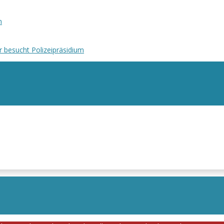
n
r besucht Polizeipräsidium