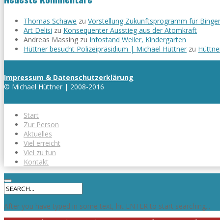
Thomas Schawe
zu
Vorstellung Zukunftsprogramm für Binge
Art Delisi
zu
Konsequenter Ausstieg aus der Atomkraft
Andreas Massing
zu
Infostand Weiler, Kindergarten
Hüttner besucht Polizeipräsidium | Michael Hüttner
zu
Hüttne
Impressum & Datenschutzerklärung
© Michael Hüttner | 2008-2016
Start
Zur Person
Aktuelles
Viel erreicht
Viel zu tun
Kontakt
After you have typed in some text, hit ENTER to start searching...