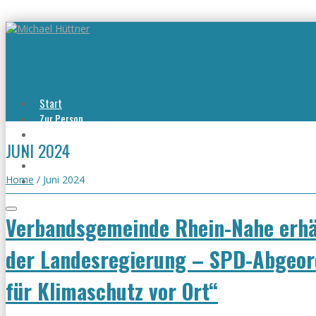
Start
Zur Person
Aktuelles
JUNI 2024
Viel erreicht
Viel zu tun
Kontakt
Home
/
Juni 2024
Verbandsgemeinde Rhein-Nahe erhä
der Landesregierung – SPD-Abgeord
für Klimaschutz vor Ort“