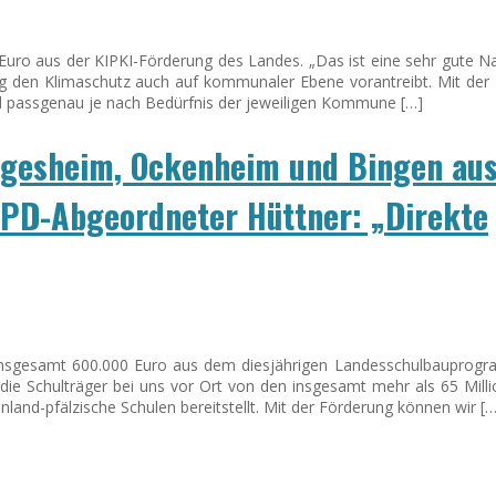
ro aus der KIPKI-Förderung des Landes. „Das ist eine sehr gute Nac
g den Klimaschutz auch auf kommunaler Ebene vorantreibt. Mit der
nd passgenau je nach Bedürfnis der jeweiligen Kommune […]
lgesheim, Ockenheim und Bingen au
PD-Abgeordneter Hüttner: „Direkte
 insgesamt 600.000 Euro aus dem diesjährigen Landesschulbauprog
 die Schulträger bei uns vor Ort von den insgesamt mehr als 65 Milli
inland-pfälzische Schulen bereitstellt. Mit der Förderung können wir […