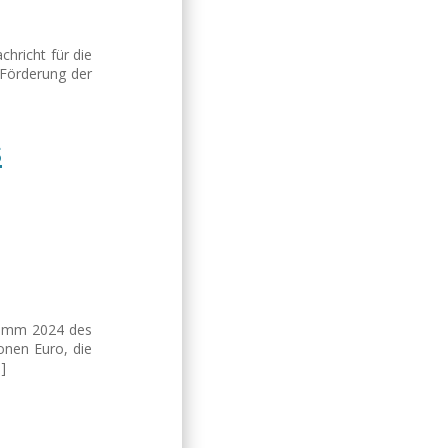
hricht für die
 Förderung der
s
ramm 2024 des
onen Euro, die
]