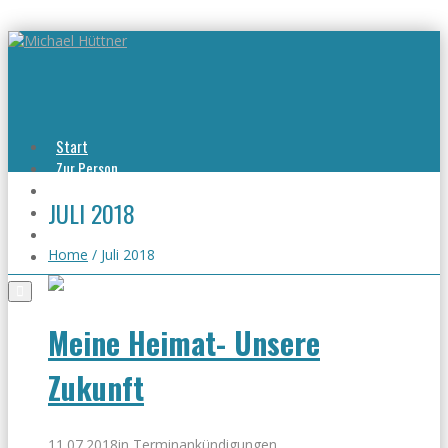
Start
Zur Person
Aktuelles
JULI 2018
Viel erreicht
Viel zu tun
Kontakt
Home
/
Juli 2018
Meine Heimat- Unsere
Zukunft
11.07.2018
in
Terminankündigungen