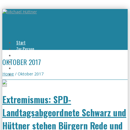
Start
Zur Person
Aktuelles
OKTOBER 2017
Viel erreicht
Viel zu tun
Kontakt
Home
/
Oktober 2017
Extremismus: SPD-
Landtagsabgeordnete Schwarz und
Hüttner stehen Bürgern Rede und