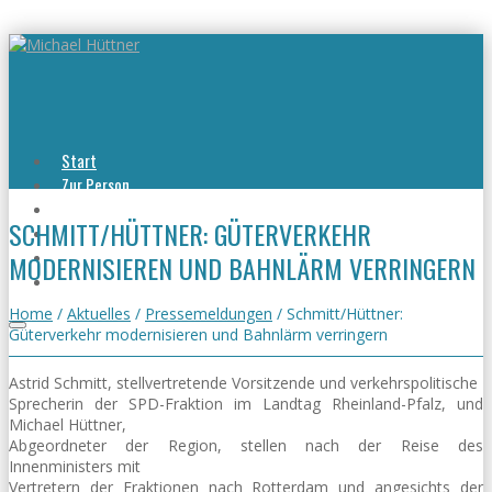
Start
Zur Person
Aktuelles
SCHMITT/HÜTTNER: GÜTERVERKEHR
Viel erreicht
Viel zu tun
MODERNISIEREN UND BAHNLÄRM VERRINGERN
Kontakt
Home
/
Aktuelles
/
Pressemeldungen
/
Schmitt/Hüttner:
Güterverkehr modernisieren und Bahnlärm verringern
Astrid Schmitt, stellvertretende Vorsitzende und verkehrspolitische
Sprecherin der SPD-Fraktion im Landtag Rheinland-Pfalz, und
Michael Hüttner,
Abgeordneter der Region, stellen nach der Reise des
Innenministers mit
Vertretern der Fraktionen nach Rotterdam und angesichts der