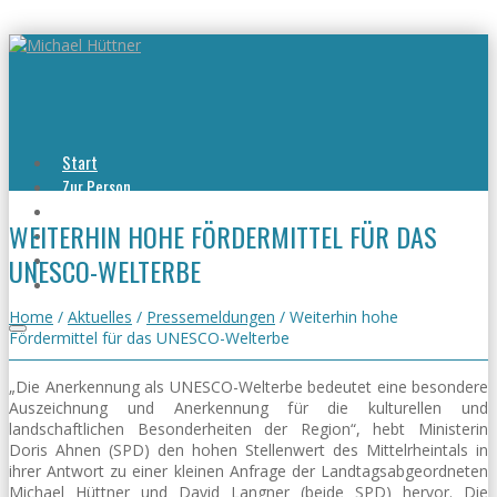
Start
Zur Person
Aktuelles
WEITERHIN HOHE FÖRDERMITTEL FÜR DAS
Viel erreicht
Viel zu tun
UNESCO-WELTERBE
Kontakt
Home
/
Aktuelles
/
Pressemeldungen
/
Weiterhin hohe
Fördermittel für das UNESCO-Welterbe
„Die Anerkennung als UNESCO-Welterbe bedeutet eine besondere
Auszeichnung und Anerkennung für die kulturellen und
landschaftlichen Besonderheiten der Region“, hebt Ministerin
Doris Ahnen (SPD) den hohen Stellenwert des Mittelrheintals in
ihrer Antwort zu einer kleinen Anfrage der Landtagsabgeordneten
Michael Hüttner und David Langner (beide SPD) hervor. Die