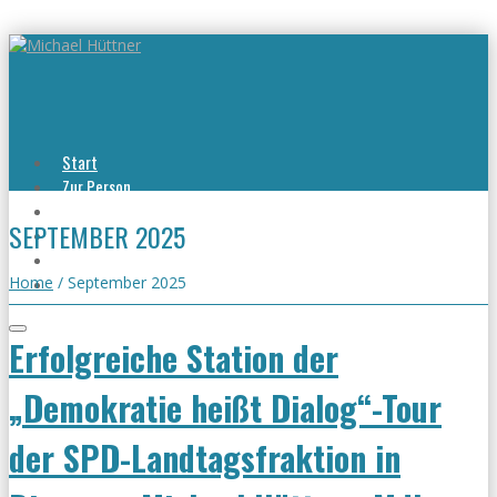
Start
Zur Person
Aktuelles
SEPTEMBER 2025
Viel erreicht
Viel zu tun
Kontakt
Home
/
September 2025
Erfolgreiche Station der
„Demokratie heißt Dialog“-Tour
der SPD-Landtagsfraktion in