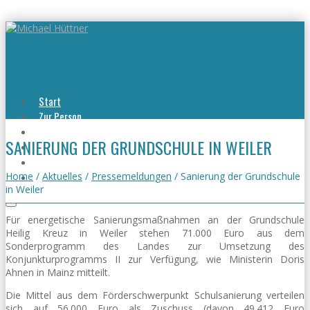
Start
Zur Person
Aktuelles
SANIERUNG DER GRUNDSCHULE IN WEILER
Viel erreicht
Viel zu tun
Kontakt
Home
/
Aktuelles
/
Pressemeldungen
/
Sanierung der Grundschule
in Weiler
Für energetische Sanierungsmaßnahmen an der Grundschule
Heilig Kreuz in Weiler stehen 71.000 Euro aus dem
Sonderprogramm des Landes zur Umsetzung des
Konjunkturprogramms II zur Verfügung, wie Ministerin Doris
Ahnen in Mainz mitteilt.
Die Mittel aus dem Förderschwerpunkt Schulsanierung verteilen
sich auf 56.000 Euro als Zuschuss (davon 49.412 Euro