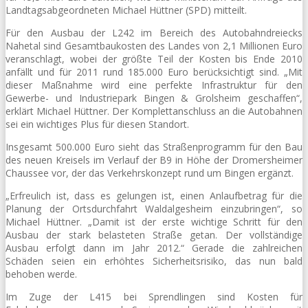
Landtagsabgeordneten Michael Hüttner (SPD) mitteilt.
Für den Ausbau der L242 im Bereich des Autobahndreiecks
Nahetal sind Gesamtbaukosten des Landes von 2,1 Millionen Euro
veranschlagt, wobei der größte Teil der Kosten bis Ende 2010
anfällt und für 2011 rund 185.000 Euro berücksichtigt sind. „Mit
dieser Maßnahme wird eine perfekte Infrastruktur für den
Gewerbe- und Industriepark Bingen & Grolsheim geschaffen“,
erklärt Michael Hüttner. Der Komplettanschluss an die Autobahnen
sei ein wichtiges Plus für diesen Standort.
Insgesamt 500.000 Euro sieht das Straßenprogramm für den Bau
des neuen Kreisels im Verlauf der B9 in Höhe der Dromersheimer
Chaussee vor, der das Verkehrskonzept rund um Bingen ergänzt.
„Erfreulich ist, dass es gelungen ist, einen Anlaufbetrag für die
Planung der Ortsdurchfahrt Waldalgesheim einzubringen“, so
Michael Hüttner. „Damit ist der erste wichtige Schritt für den
Ausbau der stark belasteten Straße getan. Der vollständige
Ausbau erfolgt dann im Jahr 2012.“ Gerade die zahlreichen
Schäden seien ein erhöhtes Sicherheitsrisiko, das nun bald
behoben werde.
Im Zuge der L415 bei Sprendlingen sind Kosten für