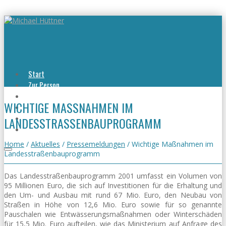
Start
Zur Person
Aktuelles
WICHTIGE MASSNAHMEN IM L
Viel erreicht
Viel zu tun
ANDESSTRASSENBAUPROGRAMM
Kontakt
Home
/
Aktuelles
/
Pressemeldungen
/
Wichtige Maßnahmen im
Landesstraßenbauprogramm
Das Landesstraßenbauprogramm 2001 umfasst ein Volumen von
95 Millionen Euro, die sich auf Investitionen für die Erhaltung und
den Um- und Ausbau mit rund 67 Mio. Euro, den Neubau von
Straßen in Höhe von 12,6 Mio. Euro sowie für so genannte
Pauschalen wie Entwässerungsmaßnahmen oder Winterschäden
für 15,5 Mio. Euro aufteilen, wie das Ministerium auf Anfrage des