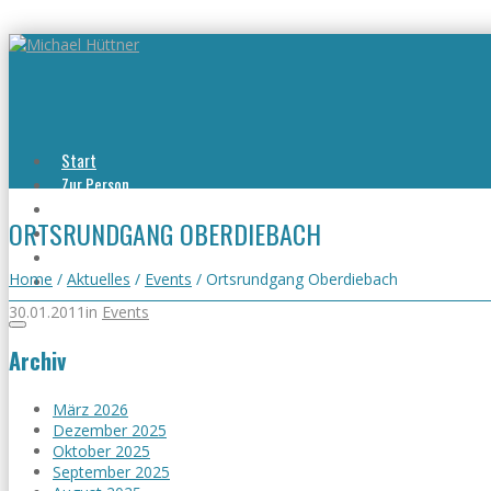
Start
Zur Person
Aktuelles
ORTSRUNDGANG OBERDIEBACH
Viel erreicht
Viel zu tun
Kontakt
Home
/
Aktuelles
/
Events
/
Ortsrundgang Oberdiebach
30.01.2011
in
Events
Archiv
März 2026
Dezember 2025
Oktober 2025
September 2025