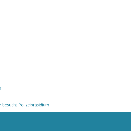
n
r besucht Polizeipräsidium