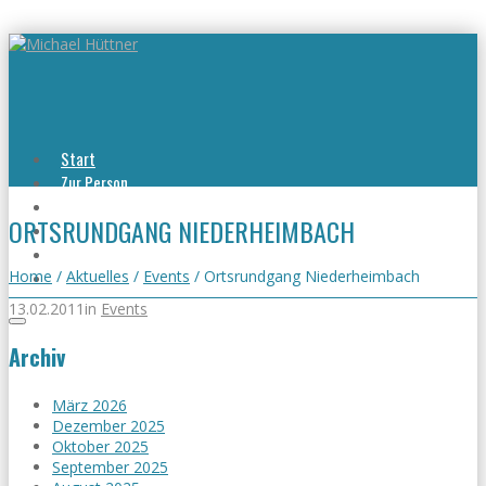
Start
Zur Person
Aktuelles
ORTSRUNDGANG NIEDERHEIMBACH
Viel erreicht
Viel zu tun
Kontakt
Home
/
Aktuelles
/
Events
/
Ortsrundgang Niederheimbach
13.02.2011
in
Events
Archiv
März 2026
Dezember 2025
Oktober 2025
September 2025