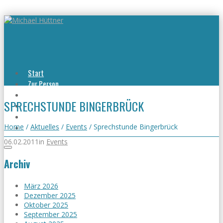
Start
Zur Person
Aktuelles
SPRECHSTUNDE BINGERBRÜCK
Viel erreicht
Viel zu tun
Kontakt
Home
/
Aktuelles
/
Events
/
Sprechstunde Bingerbrück
06.02.2011
in
Events
Archiv
März 2026
Dezember 2025
Oktober 2025
September 2025