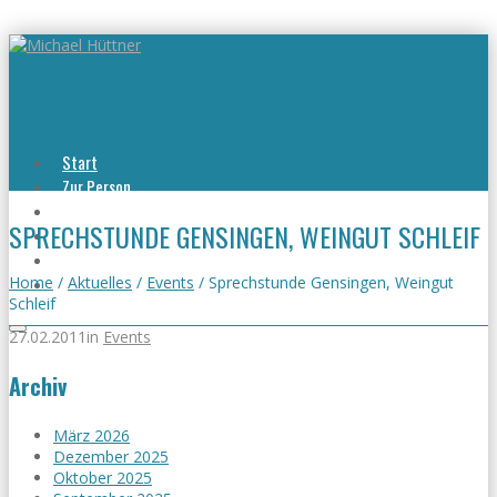
Start
Zur Person
Aktuelles
SPRECHSTUNDE GENSINGEN, WEINGUT SCHLEIF
Viel erreicht
Viel zu tun
Kontakt
Home
/
Aktuelles
/
Events
/
Sprechstunde Gensingen, Weingut
Schleif
27.02.2011
in
Events
Archiv
März 2026
Dezember 2025
Oktober 2025