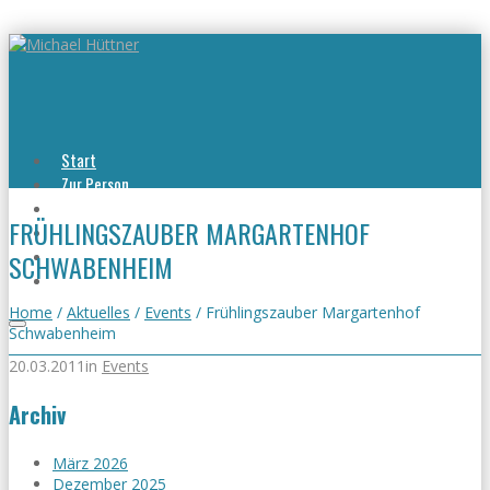
Start
Zur Person
Aktuelles
FRÜHLINGSZAUBER MARGARTENHOF
Viel erreicht
Viel zu tun
SCHWABENHEIM
Kontakt
Home
/
Aktuelles
/
Events
/
Frühlingszauber Margartenhof
Schwabenheim
20.03.2011
in
Events
Archiv
März 2026
Dezember 2025