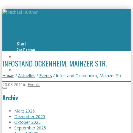
Start
Zur Person
Aktuelles
INFOSTAND OCKENHEIM, MAINZER STR.
Viel erreicht
Viel zu tun
Kontakt
Home
/
Aktuelles
/
Events
/
Infostand Ockenheim, Mainzer Str.
20.03.2011
in
Events
Archiv
März 2026
Dezember 2025
Oktober 2025
September 2025