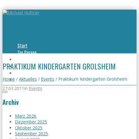
Start
Zur Person
Aktuelles
PRAKTIKUM KINDERGARTEN GROLSHEIM
Viel erreicht
Viel zu tun
Kontakt
Home
/
Aktuelles
/
Events
/
Praktikum Kindergarten Grolsheim
27.03.2011
in
Events
Archiv
März 2026
Dezember 2025
Oktober 2025
September 2025