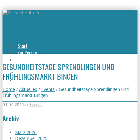
Start
Zur Person
Aktuelles
GESUNDHEITSTAGE SPRENDLINGEN UND
Viel erreicht
Viel zu tun
FRÜHLINGSMARKT BINGEN
Kontakt
Home
/
Aktuelles
/
Events
/
Gesundheitstage Sprendlingen und
Frühlingsmarkt Bingen
01.04.2011
in
Events
Archiv
März 2026
Dezember 2025