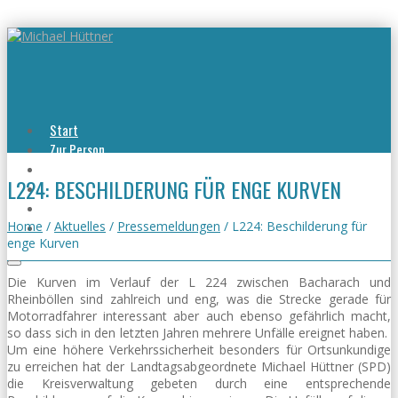
Start
Zur Person
Aktuelles
L224: BESCHILDERUNG FÜR ENGE KURVEN
Viel erreicht
Viel zu tun
Kontakt
Home
/
Aktuelles
/
Pressemeldungen
/
L224: Beschilderung für
enge Kurven
Die Kurven im Verlauf der L 224 zwischen Bacharach und
Rheinböllen sind zahlreich und eng, was die Strecke gerade für
Motorradfahrer interessant aber auch ebenso gefährlich macht,
so dass sich in den letzten Jahren mehrere Unfälle ereignet haben.
Um eine höhere Verkehrssicherheit besonders für Ortsunkundige
zu erreichen hat der Landtagsabgeordnete Michael Hüttner (SPD)
die Kreisverwaltung gebeten durch eine entsprechende