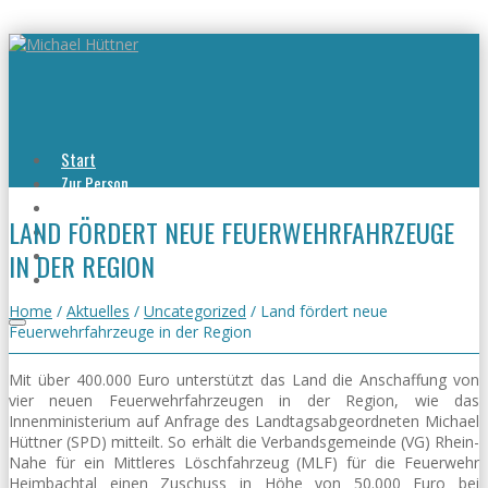
Start
Zur Person
Aktuelles
LAND FÖRDERT NEUE FEUERWEHRFAHRZEUGE
Viel erreicht
Viel zu tun
IN DER REGION
Kontakt
Home
/
Aktuelles
/
Uncategorized
/
Land fördert neue
Feuerwehrfahrzeuge in der Region
Mit über 400.000 Euro unterstützt das Land die Anschaffung von
vier neuen Feuerwehrfahrzeugen in der Region, wie das
Innenministerium auf Anfrage des Landtagsabgeordneten Michael
Hüttner (SPD) mitteilt. So erhält die Verbandsgemeinde (VG) Rhein-
Nahe für ein Mittleres Löschfahrzeug (MLF) für die Feuerwehr
Heimbachtal einen Zuschuss in Höhe von 50.000 Euro bei