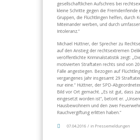
gesellschaftlichen Aufschreis bei rechtse
kleine Schritte gegen die Fremdenfeinde
Gruppen, die Flüchtlingen helfen, durch K
Miteinander werben, und durch umfass
Intoleranz.“
Michael Hüttner, der Sprecher zu Rechts
auf den Anstieg der rechtsextremen Deli
veröffentlichte Kriminalstatistik zeigt: „
motivierten Straftaten rechts sind von 
Fälle angestiegen. Bezogen auf Flüchtling
vergangenes Jahr insgesamt 29 Straftaten
nur eine.“ Hüttner, der SPD-Abgeordneter 
Bild vor Ort gemacht. „Es ist gut, dass 
eingesetzt worden ist“, betont er. „Unser
Hausbewohnern und den zwei Feuerwehrl
Rauchvergiftung erlitten haben.“
07.04.2016
in
Pressemeldungen