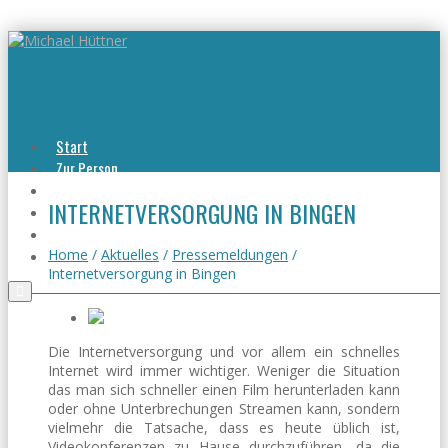
Start
Zur Person
Aktuelles
INTERNETVERSORGUNG IN BINGEN
Viel erreicht
Viel zu tun
Kontakt
Home
/
Aktuelles
/
Pressemeldungen
/
Internetversorgung in Bingen
Die Internetversorgung und vor allem ein schnelles
Internet wird immer wichtiger. Weniger die Situation
das man sich schneller einen Film herunterladen kann
oder ohne Unterbrechungen Streamen kann, sondern
vielmehr die Tatsache, dass es heute üblich ist,
Videokonferenzen zu Hause durchzuführen, da die