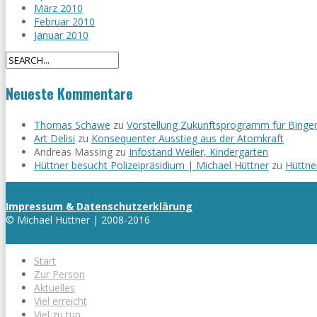
März 2010
Februar 2010
Januar 2010
Neueste Kommentare
Thomas Schawe
zu
Vorstellung Zukunftsprogramm für Binge
Art Delisi
zu
Konsequenter Ausstieg aus der Atomkraft
Andreas Massing
zu
Infostand Weiler, Kindergarten
Hüttner besucht Polizeipräsidium | Michael Hüttner
zu
Hüttne
Impressum & Datenschutzerklärung
© Michael Hüttner | 2008-2016
Start
Zur Person
Aktuelles
Viel erreicht
Viel zu tun