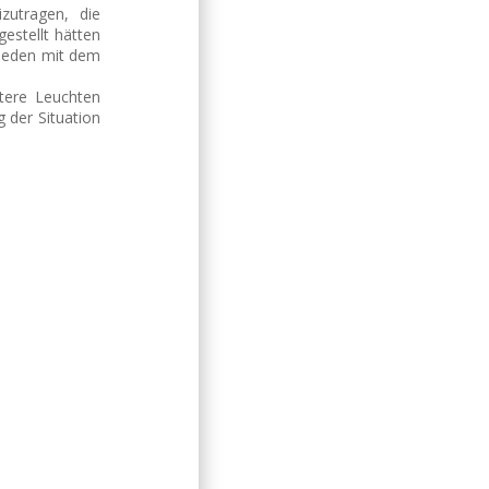
zutragen, die
estellt hätten
rieden mit dem
itere Leuchten
g der Situation