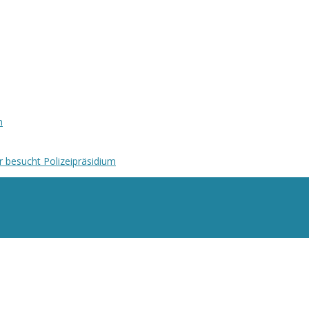
n
r besucht Polizeipräsidium