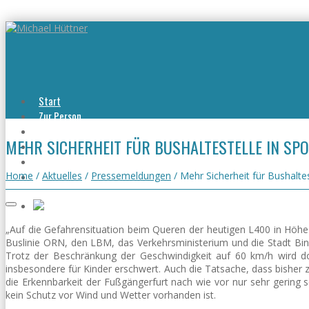
Start
Zur Person
Aktuelles
MEHR SICHERHEIT FÜR BUSHALTESTELLE IN SP
Viel erreicht
Viel zu tun
Kontakt
Home
/
Aktuelles
/
Pressemeldungen
/
Mehr Sicherheit für Bushalte
„Auf die Gefahrensituation beim Queren der heutigen L400 in Höhe 
Buslinie ORN, den LBM, das Verkehrsministerium und die Stadt Bi
Trotz der Beschränkung der Geschwindigkeit auf 60 km/h wird do
insbesondere für Kinder erschwert. Auch die Tatsache, dass bisher zw
die Erkennbarkeit der Fußgängerfurt nach wie vor nur sehr gering 
kein Schutz vor Wind und Wetter vorhanden ist.