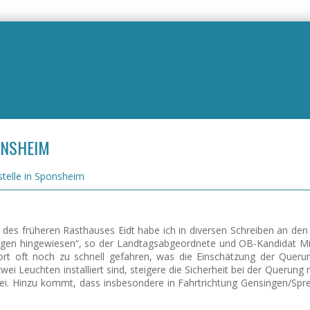
ONSHEIM
stelle in Sponsheim
des früheren Rasthauses Eidt habe ich in diversen Schreiben an den 
ngen hingewiesen“, so der Landtagsabgeordnete und OB-Kandidat Mi
rt oft noch zu schnell gefahren, was die Einschätzung der Queru
ei Leuchten installiert sind, steigere die Sicherheit bei der Querung 
sei. Hinzu kommt, dass insbesondere in Fahrtrichtung Gensingen/Spr