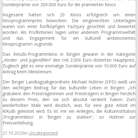
Sonderprämie von 200.000 Euro für die prämierten Kinos.
Insgesamt hatten sich 20 Kinos erfolgreich um einen
Kinoprogrammpreis beworben. Die eingereichten Unterlagen
waren von einer fünfköpfigen Fachjury gesichtet und bewertet
worden. Als Prüfkriterien lagen unter anderem Programmvielfalt
und das Engagement für ein kulturell ambitioniertes
Kinoprogramm zugrunde.
Das KiKuBi-Programmkino in Bingen gewann in der Kategorie
„Kinder- und Jugendfilm“ den mit 2.000 Euro dotierten Hauptpreis.
Zugleich gibt es eine einmalige Sonderprämie von 10.000 Euro auf
Antrag beim Ministerium.
Der Binger Landtagsabgeordnete Michael Hüttner (SPD) weiß um
den wichtigen Beitrag für das kulturelle Leben in Bingen: „Ich
gratuliere den Preisträgerinnen und Preisträgern in Bingen herzlich
zu diesem Preis, den sie sich absolut verdient haben. Zum
wiederholten Male wird deutlich, was für eine gute Arbeit im
KiKuBi geleistet wird. Es ist mir ein Anliegen, die Kulturinstitution
‚Programmkino‘ in Bingen zu stärken“, so Hüttner zur
Preisverleihung.
21.10.2020
in
Uncategorized