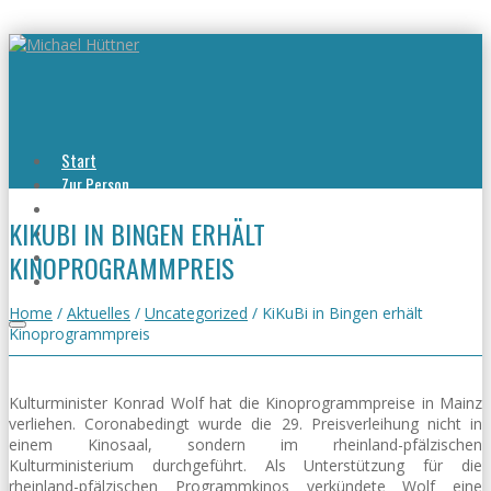
Start
Zur Person
Aktuelles
KIKUBI IN BINGEN ERHÄLT
Viel erreicht
Viel zu tun
KINOPROGRAMMPREIS
Kontakt
Home
/
Aktuelles
/
Uncategorized
/
KiKuBi in Bingen erhält
Kinoprogrammpreis
Kulturminister Konrad Wolf hat die Kinoprogrammpreise in Mainz
verliehen. Coronabedingt wurde die 29. Preisverleihung nicht in
einem Kinosaal, sondern im rheinland-pfälzischen
Kulturministerium durchgeführt. Als Unterstützung für die
rheinland-pfälzischen Programmkinos verkündete Wolf eine