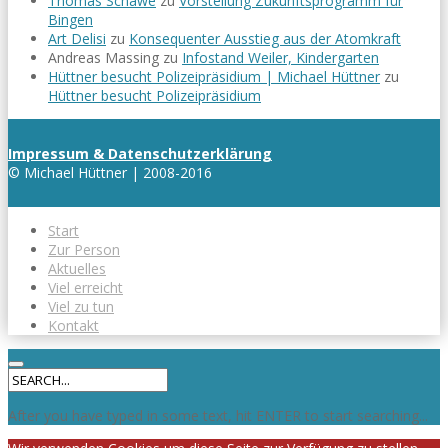
Thomas Schawe
zu
Vorstellung Zukunftsprogramm für
Bingen
Art Delisi
zu
Konsequenter Ausstieg aus der Atomkraft
Andreas Massing
zu
Infostand Weiler, Kindergarten
Hüttner besucht Polizeipräsidium | Michael Hüttner
zu
Hüttner besucht Polizeipräsidium
Impressum & Datenschutzerklärung
© Michael Hüttner | 2008-2016
Start
Zur Person
Aktuelles
Viel erreicht
Viel zu tun
Kontakt
After you have typed in some text, hit ENTER to start searching...