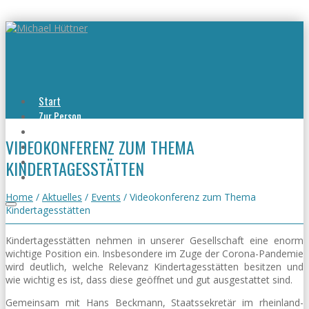
Start
Zur Person
Aktuelles
VIDEOKONFERENZ ZUM THEMA
Viel erreicht
Viel zu tun
KINDERTAGESSTÄTTEN
Kontakt
Home
/
Aktuelles
/
Events
/
Videokonferenz zum Thema
Kindertagesstätten
Kindertagesstätten nehmen in unserer Gesellschaft eine enorm
wichtige Position ein. Insbesondere im Zuge der Corona-Pandemie
wird deutlich, welche Relevanz Kindertagesstätten besitzen und
wie wichtig es ist, dass diese geöffnet und gut ausgestattet sind.
Gemeinsam mit Hans Beckmann, Staatssekretär im rheinland-