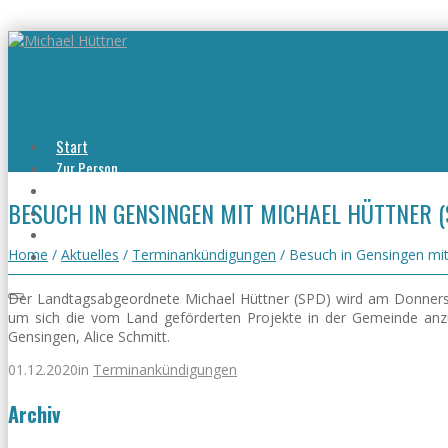
Start
Zur Person
Aktuelles
BESUCH IN GENSINGEN MIT MICHAEL HÜTTNER (
Viel erreicht
Viel zu tun
Kontakt
Home
/
Aktuelles
/
Terminankündigungen
/
Besuch in Gensingen mit 
Der Landtagsabgeordnete Michael Hüttner (SPD) wird am Donners
um sich die vom Land geförderten Projekte in der Gemeinde anzu
Gensingen, Alice Schmitt.
01.12.2020
in
Terminankündigungen
Archiv