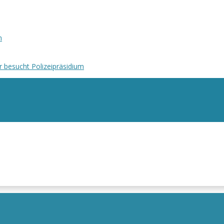
n
r besucht Polizeipräsidium