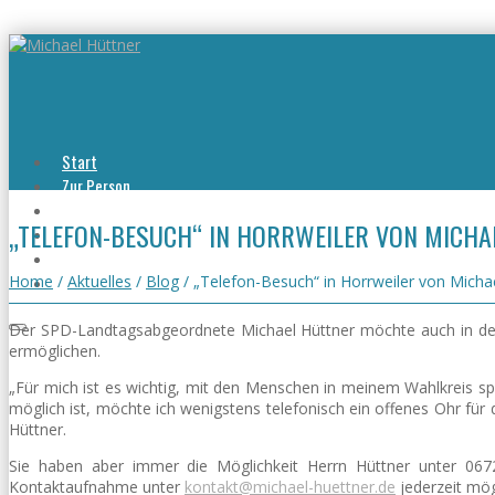
Start
Zur Person
Aktuelles
„TELEFON-BESUCH“ IN HORRWEILER VON MICHA
Viel erreicht
Viel zu tun
Kontakt
Home
/
Aktuelles
/
Blog
/
„Telefon-Besuch“ in Horrweiler von Micha
Der SPD-Landtagsabgeordnete Michael Hüttner möchte auch in de
ermöglichen.
„Für mich ist es wichtig, mit den Menschen in meinem Wahlkreis spr
möglich ist, möchte ich wenigstens telefonisch ein offenes Ohr fü
Hüttner.
Sie haben aber immer die Möglichkeit Herrn Hüttner unter 0672
Kontaktaufnahme unter
kontakt@michael-huettner.de
jederzeit mög