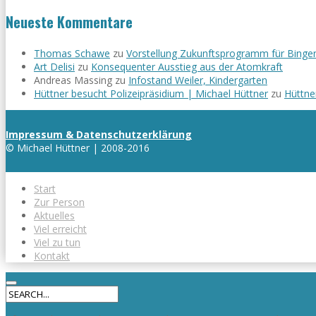
Neueste Kommentare
Thomas Schawe
zu
Vorstellung Zukunftsprogramm für Binge
Art Delisi
zu
Konsequenter Ausstieg aus der Atomkraft
Andreas Massing
zu
Infostand Weiler, Kindergarten
Hüttner besucht Polizeipräsidium | Michael Hüttner
zu
Hüttne
Impressum & Datenschutzerklärung
© Michael Hüttner | 2008-2016
Start
Zur Person
Aktuelles
Viel erreicht
Viel zu tun
Kontakt