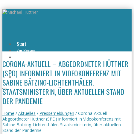
Start
Zur Person
Aktuelles
CORONA-AKTUELL – ABGEORDNETER HÜTTNER
Viel erreicht
Viel zu tun
(SPD) INFORMIERT IN VIDEOKONFERENZ MIT
Kontakt
SABINE BÄTZING-LICHTENTHÄLER,
STAATSMINISTERIN, ÜBER AKTUELLEN STAND
DER PANDEMIE
Home
/
Aktuelles
/
Pressemeldungen
/
Corona-Aktuell –
Abgeordneter Hüttner (SPD) informiert in Videokonferenz mit
Sabine Bätzing-Lichtenthäler, Staatsministerin, über aktuellen
Stand der Pandemie