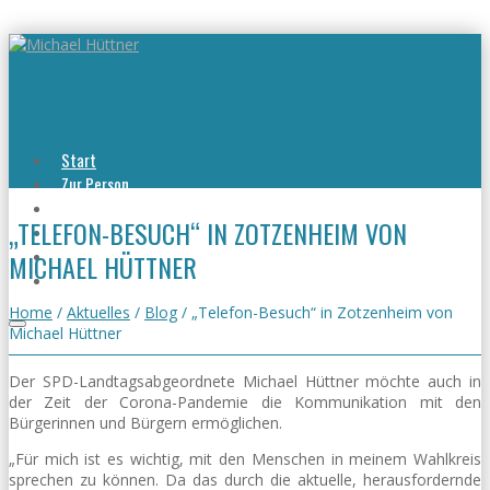
Start
Zur Person
Aktuelles
„TELEFON-BESUCH“ IN ZOTZENHEIM VON
Viel erreicht
Viel zu tun
MICHAEL HÜTTNER
Kontakt
Home
/
Aktuelles
/
Blog
/
„Telefon-Besuch“ in Zotzenheim von
Michael Hüttner
Der SPD-Landtagsabgeordnete Michael Hüttner möchte auch in
der Zeit der Corona-Pandemie die Kommunikation mit den
Bürgerinnen und Bürgern ermöglichen.
„Für mich ist es wichtig, mit den Menschen in meinem Wahlkreis
sprechen zu können. Da das durch die aktuelle, herausfordernde