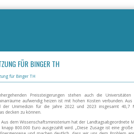
ZUNG FÜR BINGER TH
zung für Binger TH
nhergehenden Preissteigerungen stehen auch die Universitäte
inarräume aufwendig heizen ist mit hohen Kosten verbunden. Aus
nd der Unimedizin für die Jahre 2022 und 2023 insgesamt 40,7 M
as decken zu können.
n. Aus dem Wissenschaftsministerium hat der Landtagsabgeordnete M
knapp 800.000 Euro ausgezahlt wird. „Diese Zusage ist eine große 
Energiepreise und machen deutlich, dass wir uns dem Problem an