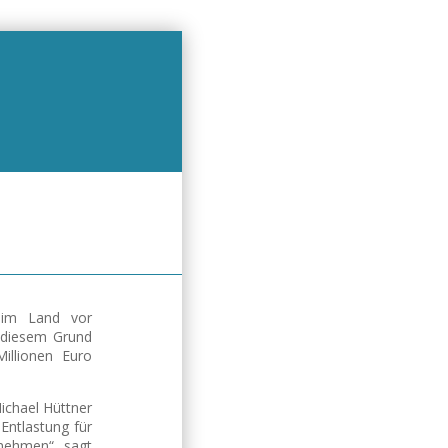
n im Land vor
 diesem Grund
illionen Euro
ichael Hüttner
Entlastung für
nehmen“, sagt