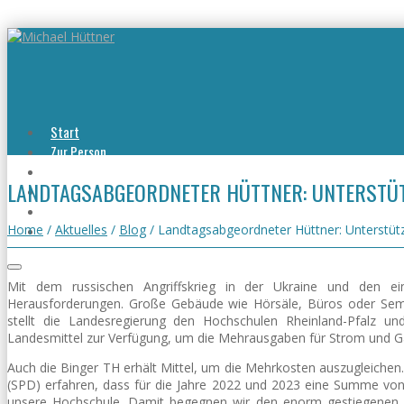
Start
Zur Person
Aktuelles
LANDTAGSABGEORDNETER HÜTTNER: UNTERSTÜT
Viel erreicht
Viel zu tun
Kontakt
Home
/
Aktuelles
/
Blog
/
Landtagsabgeordneter Hüttner: Unterstüt
Mit dem russischen Angriffskrieg in der Ukraine und den ei
Herausforderungen. Große Gebäude wie Hörsäle, Büros oder Sem
stellt die Landesregierung den Hochschulen Rheinland-Pfalz u
Landesmittel zur Verfügung, um die Mehrausgaben für Strom und G
Auch die Binger TH erhält Mittel, um die Mehrkosten auszugleiche
(SPD) erfahren, dass für die Jahre 2022 und 2023 eine Summe von 
unsere Hochschule. Damit begegnen wir den enorm gestiegenen 