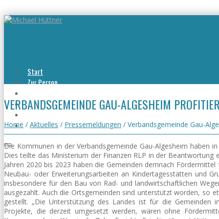
Start
Zur Person
Aktuelles
VERBANDSGEMEINDE GAU-ALGESHEIM PROFITIER
Viel erreicht
Viel zu tun
Kontakt
Home
/
Aktuelles
/
Pressemeldungen
/
Verbandsgemeinde Gau-Algesh
Die Kommunen in der Verbandsgemeinde Gau-Algesheim haben in de
Dies teilte das Ministerium der Finanzen RLP in der Beantwortung 
Jahren 2020 bis 2023 haben die Gemeinden demnach Fördermittel fü
Neubau- oder Erweiterungsarbeiten an Kindertagesstätten und Grund
insbesondere für den Bau von Rad- und landwirtschaftlichen Wege
ausgezahlt. Auch die Ortsgemeinden sind unterstützt worden, so e
gestellt. „Die Unterstützung des Landes ist für die Gemeinden 
Projekte, die derzeit umgesetzt werden, wären ohne Fördermitt