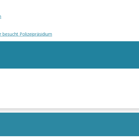
n
r besucht Polizeipräsidium