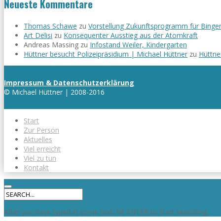
Neueste Kommentare
Thomas Schawe
zu
Vorstellung Zukunftsprogramm für Binge
Art Delisi
zu
Konsequenter Ausstieg aus der Atomkraft
Andreas Massing
zu
Infostand Weiler, Kindergarten
Hüttner besucht Polizeipräsidium | Michael Hüttner
zu
Hüttne
Impressum & Datenschutzerklärung
© Michael Hüttner | 2008-2016
Start
Zur Person
Aktuelles
Viel erreicht
Viel zu tun
Kontakt
After you have typed in some text, hit ENTER to start searching...