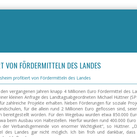
T VON FÖRDERMITTELN DES LANDES
eim profitiert von Fördermitteln des Landes
n vergangenen Jahren knapp 4 Millionen Euro Fördermittel des La
einer kleinen Anfrage des Landtagsabgeordneten Michael Hüttner (SP
r zahlreiche Projekte erhalten. Neben Förderungen für soziale Proj
schulen, für die allein rund 2 Millionen Euro geflossen sind, seie
n bereitgestellt worden. Für den Wegebau wurden etwa 850.000 Eur
twa beim Ausbau von Haltestellen. Hierfür wurden rund 400.000 Euro
in der Verbandsgemeinde von enormer Wichtigkeit“, so Hüttner. „D
el des Landes gar nicht möglich. Ich bin froh und dankbar, dass