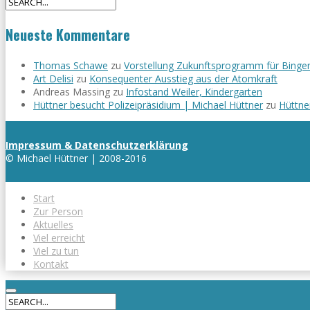
Neueste Kommentare
Thomas Schawe
zu
Vorstellung Zukunftsprogramm für Binge
Art Delisi
zu
Konsequenter Ausstieg aus der Atomkraft
Andreas Massing
zu
Infostand Weiler, Kindergarten
Hüttner besucht Polizeipräsidium | Michael Hüttner
zu
Hüttne
Impressum & Datenschutzerklärung
© Michael Hüttner | 2008-2016
Start
Zur Person
Aktuelles
Viel erreicht
Viel zu tun
Kontakt