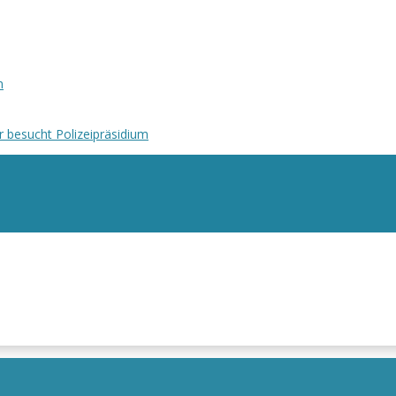
n
r besucht Polizeipräsidium