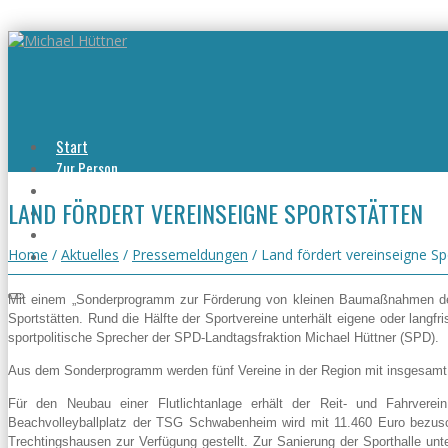
Start
Zur Person
Aktuelles
LAND FÖRDERT VEREINSEIGNE SPORTSTÄTTEN
Viel erreicht
Viel zu tun
Kontakt
Home
/
Aktuelles
/
Pressemeldungen
/
Land fördert vereinseigne Sp
Mit einem „Sonderprogramm zur Förderung von kleinen Baumaßnahmen der V
Sportstätten. Rund die Hälfte der Sportvereine unterhält eigene oder lang
sportpolitische Sprecher der SPD-Landtagsfraktion Michael Hüttner (SPD).
Aus dem Sonderprogramm werden fünf Vereine in der Region mit insgesamt r
Für den Neubau einer Flutlichtanlage erhält der Reit- und Fahrve
Beachvolleyballplatz der TSG Schwabenheim wird mit 11.460 Euro bezusch
Trechtingshausen zur Verfügung gestellt. Zur Sanierung der Sporthalle u