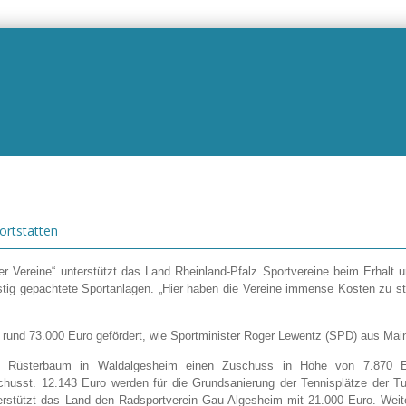
ortstätten
ereine“ unterstützt das Land Rheinland-Pfalz Sportvereine beim Erhalt u
fristig gepachtete Sportanlagen. „Hier haben die Vereine immense Kosten zu 
und 73.000 Euro gefördert, wie Sportminister Roger Lewentz (SPD) aus Mainz
rein Rüsterbaum in Waldalgesheim einen Zuschuss in Höhe von 7.870 
usst. 12.143 Euro werden für die Grundsanierung der Tennisplätze der Tu
nterstützt das Land den Radsportverein Gau-Algesheim mit 21.000 Euro. Wei