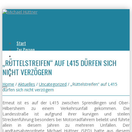
Start
Zur Person
Aktuelles
„RÜTTELSTREIFEN“ AUF L415 DÜRFEN SICH
Viel erreicht
Viel zu tun
NICHT VERZÖGERN
Kontakt
Home
/
Aktuelles
/
Uncategorized
/
„Rüttelstreifen“ auf L415
dürfen sich nicht verzögern
Erneut ist es auf der L415 zwischen Sprendlingen und Ober-
Hilbersheim zu einem Verkehrsunfall gekommen. Die
Landesstraße ist aufgrund ihrer kurvigen und steilen
Streckenführung besonders bei Motorradfahrern beliebt und führte
allein in diesem Jahren zu mehreren Unfällen. Der
Landtagsabgeordnete Michael Hüttner (SPD) hatte aus diesem