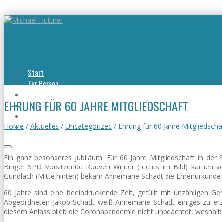
Start
Zur Person
Aktuelles
EHRUNG FÜR 60 JAHRE MITGLIEDSCHAFT
Viel erreicht
Viel zu tun
Kontakt
Home
/
Aktuelles
/
Uncategorized
/
Ehrung für 60 Jahre Mitgliedscha
Ein ganz besonderes Jubiläum: Für 60 Jahre Mitgliedschaft in der
Binger SPD Vorsitzende Rouven Winter (rechts im Bild) kamen v
Gundlach (Mitte hinten) bekam Annemarie Schadt die Ehrenurkunde
60 Jahre sind eine beeindruckende Zeit, gefüllt mit unzähligen G
Abgeordneten Jakob Schadt weiß Annemarie Schadt einiges zu erzäh
diesem Anlass blieb die Coronapandemie nicht unbeachtet, weshalb