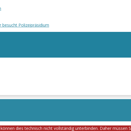
n
r besucht Polizeipräsidium
 können dies technisch nicht vollständig unterbinden. Daher müssen 