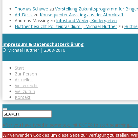
Thomas Schawe
zu
Vorstellung Zukunftsprogramm für Binge
Art Delisi
zu
Konsequenter Ausstieg aus der Atomkraft
Andreas Massing
zu
Infostand Weiler, Kindergarten
Hüttner besucht Polizeipräsidium | Michael Hüttner
zu
Hüttne
Impressum & Datenschutzerklärung
© Michael Hüttner | 2008-2016
Start
Zur Person
Aktuelles
Viel erreicht
Viel zu tun
Kontakt
After you have typed in some text, hit ENTER to start searching...
Wir verwenden Cookies um diese Seite zur Verfügung zu stellen. Wir