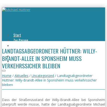
Start
Zur Person
Aktuelles
LANDTAGSABGEORDNETER HÜTTNER: WILLY-
Viel erreicht
Viel zu tun
BRANDT-ALLEE IN SPONSHEIM MUSS
Kontakt
VERKEHRSSICHER BLEIBEN
Home
/
Aktuelles
/
Uncategorized
/
Landtagsabgeordneter
Hüttner: Willy-Brandt-Allee in Sponsheim muss verkehrssicher
bleiben
Dass der Straßenzustand der Willy-Brandt-Allee bei Sponsheim
überprüft werde müsse, hatte der Landtagsabgeordnete Michael